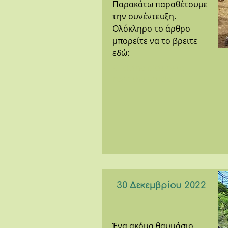
Παρακάτω παραθέτουμε
την συνέντευξη.
Ολόκληρο το άρθρο
μπορείτε να το βρειτε
εδώ:
Click the picture to
read the article.
30 Δεκεμβρίου 2022
Ένα ακόμα θαυμάσιο