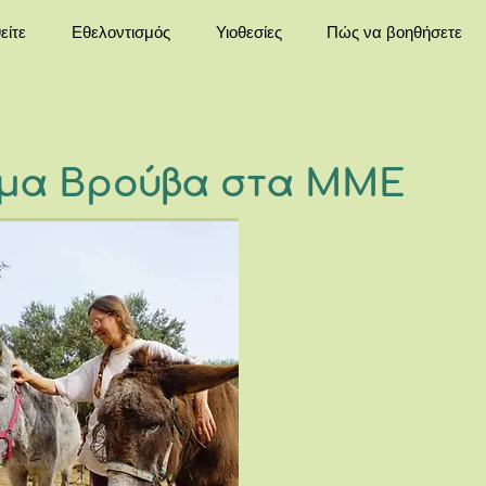
είτε
Εθελοντισμός
Υιοθεσίες
Πώς να βοηθήσετε
μα Βρούβα στα ΜΜΕ