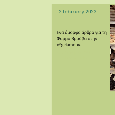
2 february 2023
Ενα όμορφο άρθρο για τη
Φαρμα Βρούβα στην
«Ygeiamou».
Click the picture to
read the article.