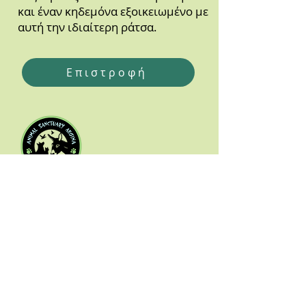
και έναν κηδεμόνα εξοικειωμένο με
αυτή την ιδιαίτερη ράτσα.
Επιστροφή
Εγγραφή στο ενημερωτικό δελτίο
Vrouva Farm Animal Sanctuary
Aegina
, Greece 1810
Email:
skulospito@yahoo.gr
also the email for paypal